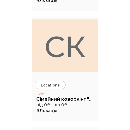
#Локація
СК
Locations
Lviv
Сімейний коворкінг "Щастя"
від 0₴ - до 0₴
#Локація