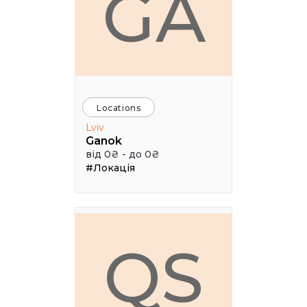
GA
Locations
Lviv
Ganok
від 0₴ - до 0₴
#Локація
QS