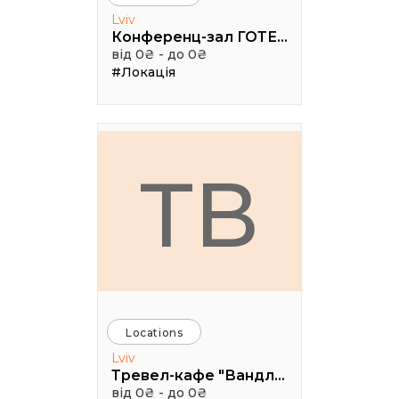
Lviv
Конференц-зал ГОТЕЛЬ "МОДЕРН"
від 0₴ - до 0₴
#Локація
ТВ
Locations
Lviv
Тревел-кафе "Вандлер
від 0₴ - до 0₴