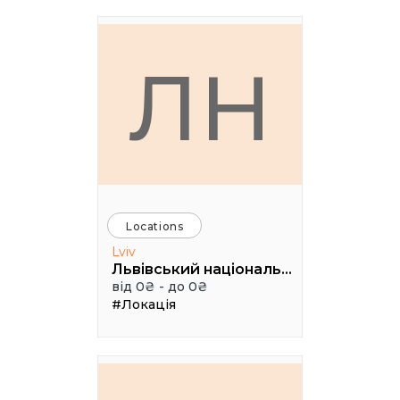
ЛН
Locations
Lviv
Львівський національний академічний театр опери та балету імені Соломії Крушельницької
від 0₴ - до 0₴
#Локація