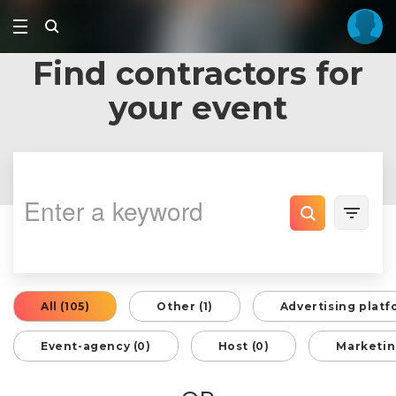
Find contractors for
your event
All (105)
Other (1)
Advertising platf
Event-agency (0)
Host (0)
Marketin