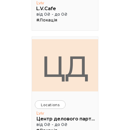
Lviv
L.V.Cafe
від 0₴ - до 0₴
#Локація
ЦД
Locations
Lviv
Центр делового партнерства
від 0₴ - до 0₴