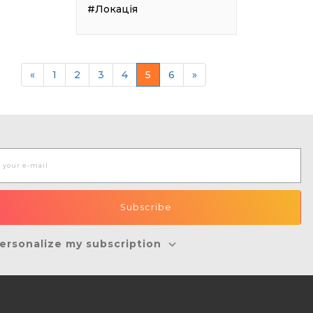
#Локація
«
1
2
3
4
5
6
»
ersonalize my subscription