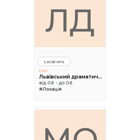
ЛД
Locations
Lviv
Львівський драматичний театр ім. Лесі Українки
від 0₴ - до 0₴
#Локація
МО