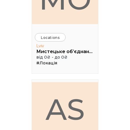
Locations
Lviv
Мистецьке об’єднання "Дзига"
від 0₴ - до 0₴
#Локація
AS