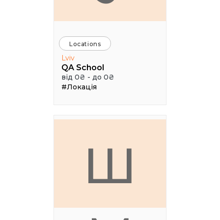
Locations
Lviv
QA School
від 0₴ - до 0₴
#Локація
Ш