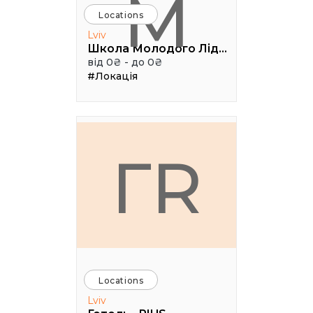
М
Locations
Lviv
Школа Молодого Лідера
від 0₴ - до 0₴
#Локація
ГR
Locations
Lviv