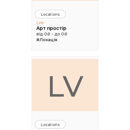
Locations
Lviv
Арт простір
від 0₴ - до 0₴
#Локація
LV
Locations