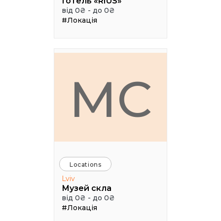
Готель «RIUS»
від 0₴ - до 0₴
#Локація
МС
Locations
Lviv
Музей скла
від 0₴ - до 0₴
#Локація