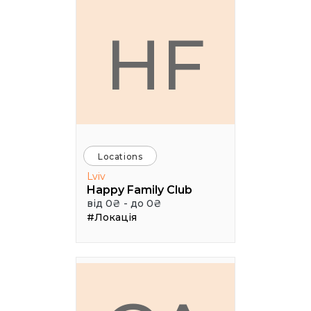
HF
Locations
Lviv
Happy Family Club
від 0₴ - до 0₴
#Локація