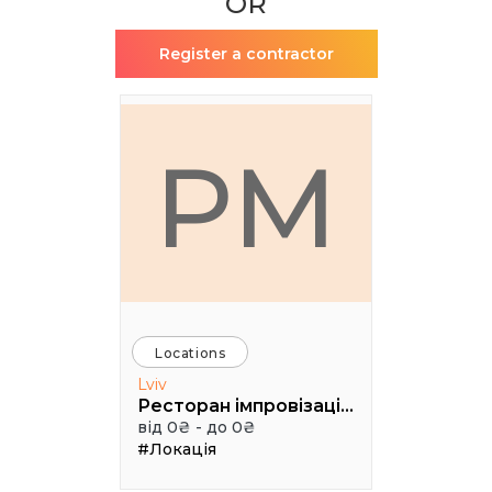
OR
Register a contractor
РМ
Locations
Lviv
Ресторан імпровізацій Грушевський cinema jazz
від 0₴ - до 0₴
#Локація