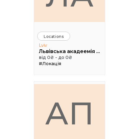
Locations
Lviv
Львівська акадеемія бізнесу
від 0₴ - до 0₴
#Локація
АП