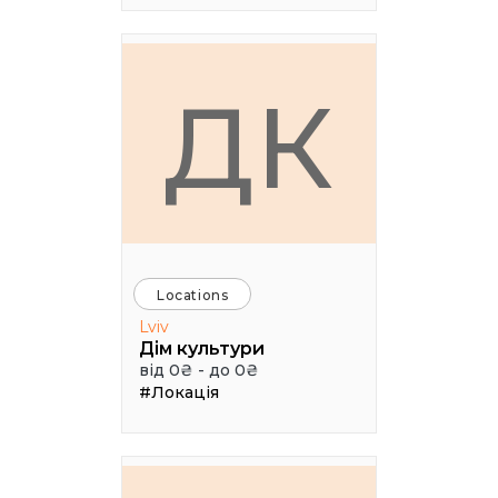
ДК
Locations
Lviv
Дім культури
від 0₴ - до 0₴
#Локація