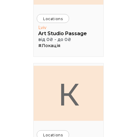
Locations
Lviv
Art Studio Passage
від 0₴ - до 0₴
#Локація
К
Locations