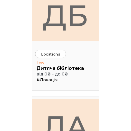
ДБ
Locations
Lviv
Дитяча бібліотека
від 0₴ - до 0₴
#Локація
ЛА